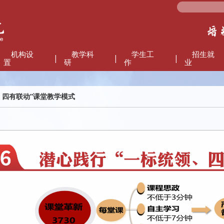
机构设
教学科
学生工
招生就
|
|
|
置
研
作
业
四有联动”课堂教学模式