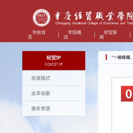
学校首
学院概
经贸新
|
|
|
页
况
闻
经贸IP
“一标统领、
CQVCET IP
发展模式
改革创新
服务资源