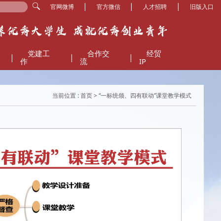
|
|
|
官网微博
官方微信
人才招聘
旧版入口
党建工
合作交
经贸
|
|
|
作
流
IP
当前位置 :
首页
> “一标统领、四有联动”课堂教学模式